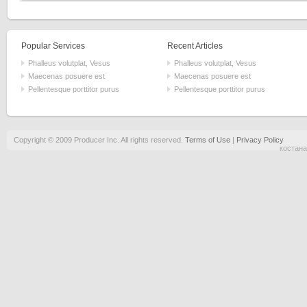
Popular Services
Recent Articles
Phalleus volutplat, Vesus
Phalleus volutplat, Vesus
Maecenas posuere est
Maecenas posuere est
Pellentesque porttitor purus
Pellentesque porttitor purus
Copyright © 2009 Producer Inc. All rights reserved.
Terms of Use
|
Privacy Policy
костана