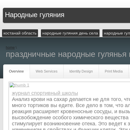
Народные гуляния
костанай область
народные гуляния день села
народные гул
home
\
праздничные народные гулянья 
Overview
Web Services
Identity Design
Print Media
журнал спортивный школы
Анализ крови на сахар делается не для того, чт
много тортиков вы едите. Все дело в том, что 
реакция расширяет кровеносные сосуды, и выз
высвобождение особого химического вещества -
стимулирует возникновение отека. Это ведет к
изменениям в свойствах и функции клеток. Эти