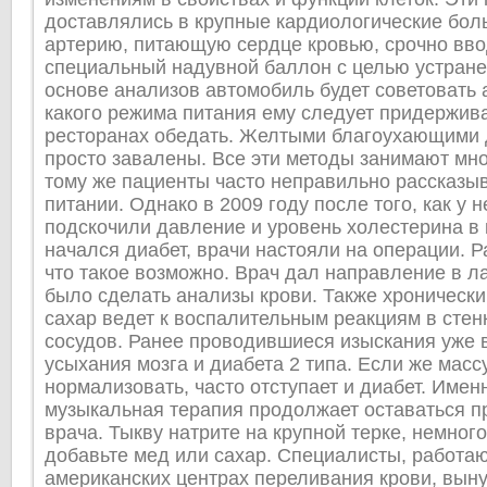
доставлялись в крупные кардиологические боль
артерию, питающую сердце кровью, срочно вв
специальный надувной баллон с целью устране
основе анализов автомобиль будет советовать 
какого режима питания ему следует придержива
ресторанах обедать. Желтыми благоухающими
просто завалены. Все эти методы занимают мно
тому же пациенты часто неправильно рассказы
питании. Однако в 2009 году после того, как у н
подскочили давление и уровень холестерина в 
начался диабет, врачи настояли на операции. 
что такое возможно. Врач дал направление в л
было сделать анализы крови. Также хроническ
сахар ведет к воспалительным реакциям в стен
сосудов. Ранее проводившиеся изыскания уже 
усыхания мозга и диабета 2 типа. Если же масс
нормализовать, часто отступает и диабет. Имен
музыкальная терапия продолжает оставаться п
врача. Тыкву натрите на крупной терке, немного
добавьте мед или сахар. Специалисты, работа
американских центрах переливания крови, вын