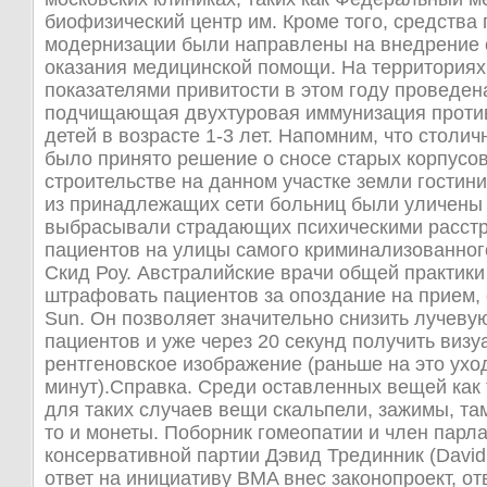
биофизический центр им. Кроме того, средства
модернизации были направлены на внедрение 
оказания медицинской помощи. На территориях
показателями привитости в этом году проведе
подчищающая двухтуровая иммунизация проти
детей в возрасте 1-3 лет. Напомним, что столи
было принято решение о сносе старых корпусо
строительстве на данном участке земли гостин
из принадлежащих сети больниц были уличены в
выбрасывали страдающих психическими расст
пациентов на улицы самого криминализованног
Скид Роу. Австралийские врачи общей практики
штрафовать пациентов за опоздание на прием, 
Sun. Он позволяет значительно снизить лучевую
пациентов и уже через 20 секунд получить визу
рентгеновское изображение (раньше на это ухо
минут).Справка. Среди оставленных вещей как
для таких случаев вещи скальпели, зажимы, та
то и монеты. Поборник гомеопатии и член парл
консервативной партии Дэвид Трединник (David 
ответ на инициативу BMA внес законопроект, о