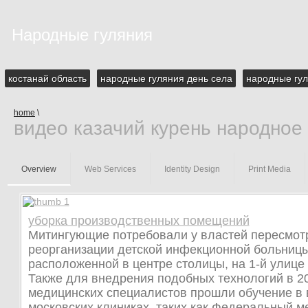
Народные гуляния
костанай область
народные гуляния день села
народные гул
home
\
видео казачий курень народное
Overview
Web Services
Identity Design
Print Media
уборка производственных помещений
Митингующие потребовали у властей пересмот
реорганизации детской инфекционной больницы
расположенной в центре столицы, на 1-й улице
Также для внедрения подобных технологий в 20
медицинских специалистов прошли обучение в
московских клиниках, таких как Федеральный м