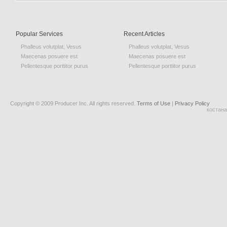
Popular Services
Recent Articles
Phalleus volutplat, Vesus
Phalleus volutplat, Vesus
Maecenas posuere est
Maecenas posuere est
Pellentesque porttitor purus
Pellentesque porttitor purus
Copyright © 2009 Producer Inc. All rights reserved.
Terms of Use
|
Privacy Policy
костана